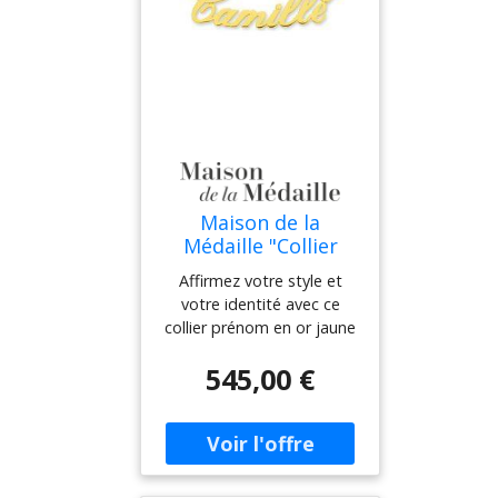
Maison de la
Médaille "Collier
prénom ""anglaise""
Affirmez votre style et
- Or jaune 18ct"
votre identité avec ce
collier prénom en or jaune
18ct (Or 750), entièrement
545,00 €
personnalisable. Finement
découpé dans un or
éthique recyclé, ce bijou
sur mesure affiche avec
élégance le prénom de
votre choix, dans une