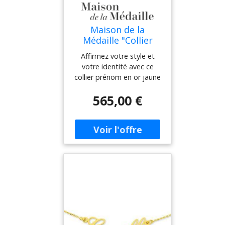
Maison de la
Médaille "Collier
prénom ""anglaise""
Affirmez votre style et
- Or jaune 18ct"
votre identité avec ce
collier prénom en or jaune
18ct (Or 750), entièrement
565,00 €
personnalisable. Finement
découpé dans un or
éthique recyclé, ce bijou
sur mesure affiche avec
élégance le prénom de
votre choix, dans une
typographie fluide et
raffinée.Idéal pour offrir un
cadeau u