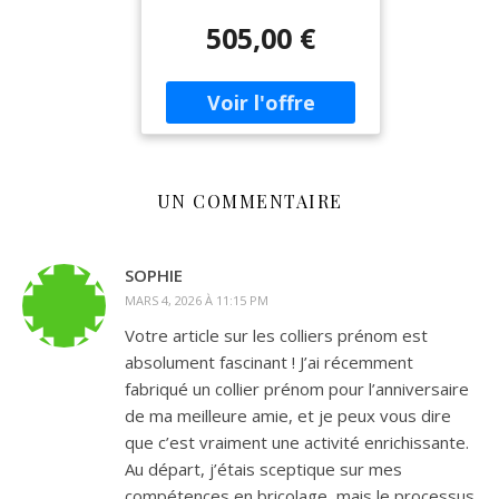
18ct (Or 750), entièrement
505,00 €
personnalisable. Finement
découpé dans un or
éthique recyclé, ce bijou
sur mesure affiche avec
élégance le prénom de
votre choix, dans une
typographie fluide et
raffinée.Idéal pour offrir un
UN COMMENTAIRE
cadeau u
SOPHIE
MARS 4, 2026 À 11:15 PM
Votre article sur les colliers prénom est
absolument fascinant ! J’ai récemment
fabriqué un collier prénom pour l’anniversaire
de ma meilleure amie, et je peux vous dire
que c’est vraiment une activité enrichissante.
Au départ, j’étais sceptique sur mes
compétences en bricolage, mais le processus