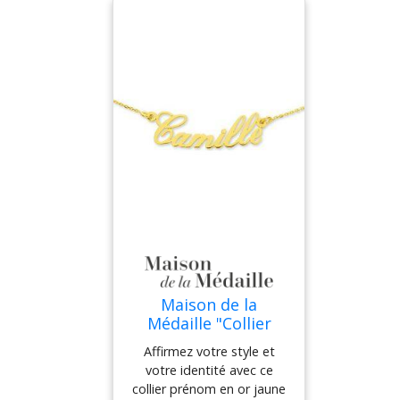
typographie fluide et
raffinée.Idéal pour offrir un
cadeau u
Maison de la
Médaille "Collier
prénom ""anglaise""
Affirmez votre style et
- Or jaune 18ct"
votre identité avec ce
collier prénom en or jaune