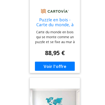
Puzzle en bois -
Carte du monde, à
monter soi-même -
Carte du monde en bois
couleur rouge corail
qui se monte comme un
(120 x 80 cm)
puzzle et se fixe au mur à
Wooden City
l'aide d'un ruban adhésif
88,95 €
double face. Vous pouvez
placer votre carte dans un
bureau, une chambre
d'enfant ou un salon. Ce
produit est fait de
matériaux respectueux de
l'environnement : La
matière première est un
contreplaqué de bouleau
exclusivement écologique.
L'entreprise maintient des