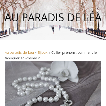
AU PARADIS DE LÉA
Au paradis de Léa
»
Bijoux
» Collier prénom : comment le
fabriquer soi-même ?