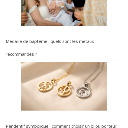
transforme en un matelas
d'appoint pratique pour
les soirées pyjama ou les
visites impromptues. Avec
un poids total de
seulement 2,8 kg, elle est
facile à déplacer et à
Médaille de baptême : quels sont les métaux
ranger. Que ce soit pour
une utilisation quotidienne
recommandés ?
ou occasionnelle, cette
chauffeuse est un choix
judicieux pour ceux qui
recherchent un mobilier
fonctionnel et esthétique.
</p>
Pendentif symbolique : comment choisir un bijou porteur