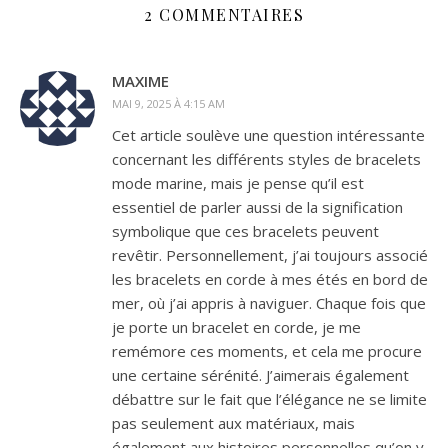
classique - à vous de
2 COMMENTAIRES
choisir. Détails : Un
pantalon de sport en
matière Spacer respirante.
MAXIME
Taille élastique avec
MAI 9, 2025 À 4:15 AM
cordon de serrage Taille
Cet article soulève une question intéressante
mi-haute Poches sur le
devant Poignets
concernant les différents styles de bracelets
élastiques Coupe régulière
mode marine, mais je pense qu’il est
Matière : 67 % polyester
essentiel de parler aussi de la signification
(recyclé) / 33 % coton
symbolique que ces bracelets peuvent
Nom de la couleur : Dupe
revêtir. Personnellement, j’ai toujours associé
les bracelets en corde à mes étés en bord de
mer, où j’ai appris à naviguer. Chaque fois que
je porte un bracelet en corde, je me
remémore ces moments, et cela me procure
une certaine sérénité. J’aimerais également
débattre sur le fait que l’élégance ne se limite
pas seulement aux matériaux, mais
également aux histoires personnelles qu’on y