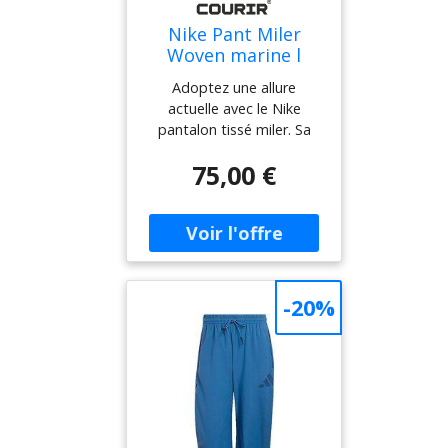
Nike Pant Miler
Woven marine l
homme
Adoptez une allure
actuelle avec le Nike
pantalon tissé miler. Sa
matière tissée et sa teinte
75,00 €
bleu marine composent
une silhouette épurée,
relevée par le logo
contrastant et des détails
discrets sur les jambes. Sa
coupe fuselée et sa taille
élastiquée dessinent un
-20%
rendu fluide, facile à porter
au quotidien.