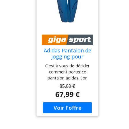
Adidas Pantalon de
jogging pour
hommes Z.N.W. WV
C'est à vous de décider
PT BV bleu marine
comment porter ce
XL
pantalon adidas. Son
design minimaliste avec le
85,00 €
petit logo à 3 bandes
67,99 €
s'accorde avec tout ce que
votre garde-robe a à offrir.
Portez-le avec un t-shirt
pour un look décontracté
ou avec une chemise pour
un style un peu plus