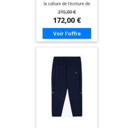
la culture de l'écriture de
nuances exceptionnelles. À
215,00 €
la fois accroche-regard et
172,00 €
accessoire élégant, chacun
de ces instruments
d'écriture élancés respire
l'élégance pure. Corps en
métal laqué mat, cannelé,
bleu nuit Pièces
métalliques chromées,
polies brillantes Clip massif
à ressort Mines
résistantes à la rupture 0,7
mm, dureté B Réservoir
pour mines de rechange
Capuchon amovible
Gomme blanche
interchangeable
Dimensions : Longueur
145 mm x Ø 11 mm Poids
: 35 g Livré dans un