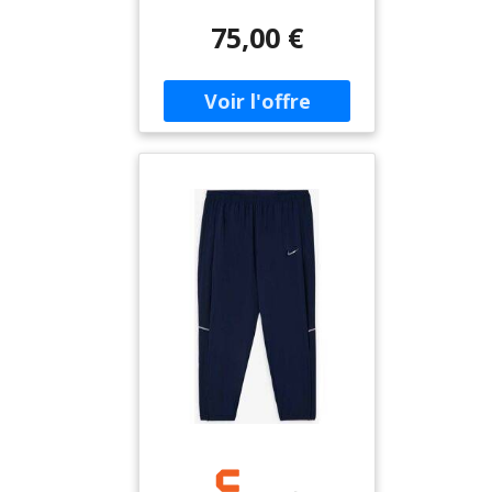
matière tissée et sa teinte
75,00 €
bleu marine composent
une silhouette épurée,
relevée par le logo
contrastant et des détails
discrets sur les jambes. Sa
coupe fuselée et sa taille
élastiquée dessinent un
rendu fluide, facile à porter
au quotidien.