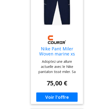
Nike Pant Miler
Woven marine xs
homme
Adoptez une allure
actuelle avec le Nike
pantalon tissé miler. Sa
matière tissée et sa teinte
75,00 €
bleu marine composent
une silhouette épurée,
relevée par le logo
contrastant et des détails
discrets sur les jambes. Sa
coupe fuselée et sa taille