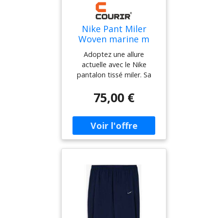
élégant coffret cadeau
Nike Pant Miler
Woven marine m
homme
Adoptez une allure
actuelle avec le Nike
pantalon tissé miler. Sa
matière tissée et sa teinte
75,00 €
bleu marine composent
une silhouette épurée,
relevée par le logo
contrastant et des détails
discrets sur les jambes. Sa
coupe fuselée et sa taille
élastiquée dessinent un
rendu fluide, facile à porter
au quotidien.