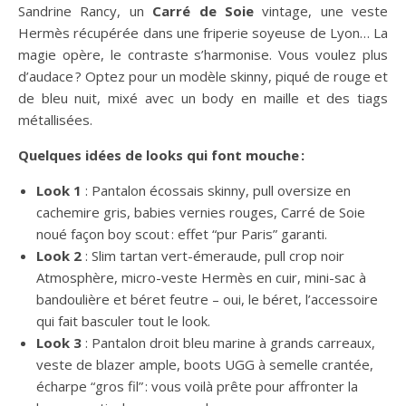
Sandrine Rancy, un
Carré de Soie
vintage, une veste
Hermès récupérée dans une friperie soyeuse de Lyon… La
magie opère, le contraste s’harmonise. Vous voulez plus
d’audace ? Optez pour un modèle skinny, piqué de rouge et
de bleu nuit, mixé avec un body en maille et des tiags
métallisées.
Quelques idées de looks qui font mouche :
Look 1
: Pantalon écossais skinny, pull oversize en
cachemire gris, babies vernies rouges, Carré de Soie
noué façon boy scout : effet “pur Paris” garanti.
Look 2
: Slim tartan vert-émeraude, pull crop noir
Atmosphère, micro-veste Hermès en cuir, mini-sac à
bandoulière et béret feutre – oui, le béret, l’accessoire
qui fait basculer tout le look.
Look 3
: Pantalon droit bleu marine à grands carreaux,
veste de blazer ample, boots UGG à semelle crantée,
écharpe “gros fil” : vous voilà prête pour affronter la