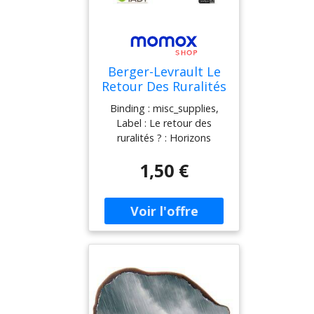
Berger-Levrault Le
Retour Des Ruralités
?: Horizons Publics
Binding : misc_supplies,
Hors-Série Automne
Label : Le retour des
2019
ruralités ? : Horizons
publics hors-série
1,50 €
automne 2019,
NumberOfItems : 1,
medium : misc_supplies,
numberOfPages : 60,
publicationDate : 2021-05-
20, releaseDate : 2021-05-
20, authors : Berger-
Levrault, languages :
french, ISBN : 2701320429