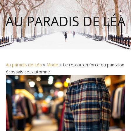
AU PARADIS DE LÉA
Au paradis de Léa
»
Mode
» Le retour en force du pantalon
écossais cet automne