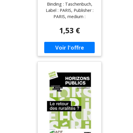
Retour
Binding : Taschenbuch,
Label : PARIS, Publisher :
PARIS, medium :
Taschenbuch,
1,53 €
numberOfPages : 176,
publicationDate : 2021-04-
01, ISBN : 2846213089