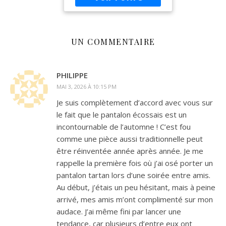
votre guise ! Remplissez
votre maison avec les sons
de pluie d'automne en
raison cet autocollant
UN COMMENTAIRE
incroyabl
PHILIPPE
MAI 3, 2026 À 10:15 PM
Je suis complètement d’accord avec vous sur
le fait que le pantalon écossais est un
incontournable de l’automne ! C’est fou
comme une pièce aussi traditionnelle peut
être réinventée année après année. Je me
rappelle la première fois où j’ai osé porter un
pantalon tartan lors d’une soirée entre amis.
Au début, j’étais un peu hésitant, mais à peine
arrivé, mes amis m’ont complimenté sur mon
audace. J’ai même fini par lancer une
tendance, car plusieurs d’entre eux ont