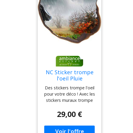
NC Sticker trompe
l'oeil Pluie
d'automne
Des stickers trompe l'oeil
pour votre déco ! Avec les
stickers muraux trompe
l'oeil et ce trompe l'oeil
29,00 €
Pluie d'automne, vous
pourrez enfin décorer
l'intérieur de votre
appartement ou maison à