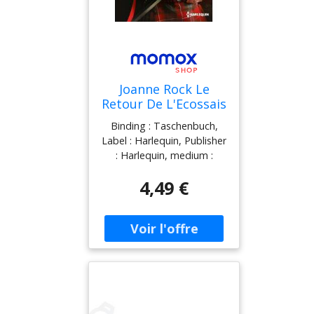
Joanne Rock Le
Retour De L'Ecossais
Binding : Taschenbuch,
Label : Harlequin, Publisher
: Harlequin, medium :
Taschenbuch,
4,49 €
publicationDate : 2013-02-
01, authors : Joanne Rock,
languages : french, ISBN :
2280285231