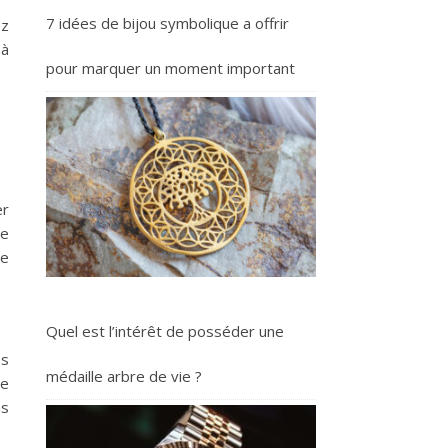
7 idées de bijou symbolique a offrir
ez
 à
pour marquer un moment important
er
de
le
Quel est l’intérêt de posséder une
es
médaille arbre de vie ?
re
ns