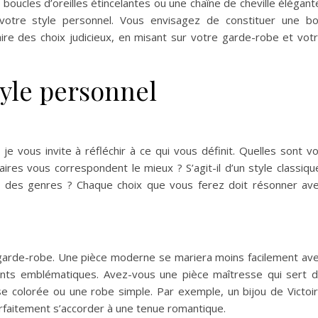
 boucles d’oreilles étincelantes ou une chaîne de cheville élégant
 votre style personnel. Vous envisagez de constituer une b
ire des choix judicieux, en misant sur votre garde-robe et vot
yle personnel
e vous invite à réfléchir à ce qui vous définit. Quelles sont v
ires vous correspondent le mieux ? S’agit-il d’un style classiqu
des genres ? Chaque choix que vous ferez doit résonner av
garde-robe. Une pièce moderne se mariera moins facilement av
nts emblématiques. Avez-vous une pièce maîtresse qui sert 
se colorée ou une robe simple. Par exemple, un bijou de Victoi
parfaitement s’accorder à une tenue romantique.