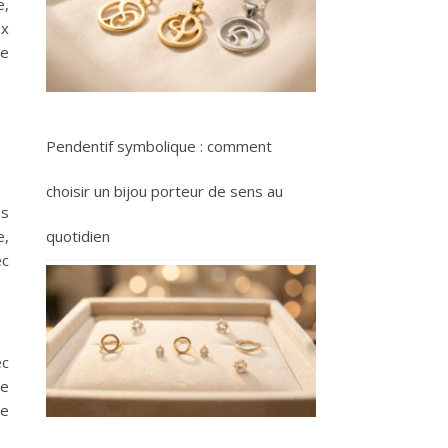
e,
ox
re
Pendentif symbolique : comment
choisir un bijou porteur de sens au
os
e,
quotidien
ec
ec
de
re