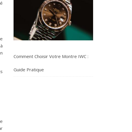
té
re
 à
un
Comment Choisir Votre Montre IWC :
Guide Pratique
is
le
ar