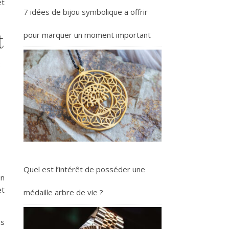
et
7 idées de bijou symbolique a offrir
t
pour marquer un moment important
:
Quel est l’intérêt de posséder une
un
et
médaille arbre de vie ?
us