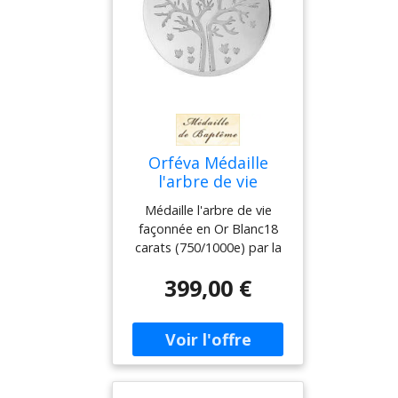
Orféva Médaille
l'arbre de vie
Médaille l'arbre de vie
façonnée en Or Blanc18
carats (750/1000e) par la
Maison Orféva. Cette
399,00 €
medaille de bapteme en
double finition
satinée/brillante mesure
18 mm de diamètre pour
un poids de 1.85
gramme(s). Gravure
personnalisée Offerte et