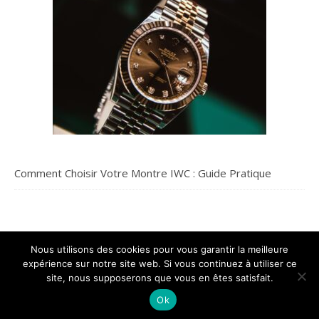
Comment Choisir Votre Montre IWC : Guide Pratique
Nous utilisons des cookies pour vous garantir la meilleure
expérience sur notre site web. Si vous continuez à utiliser ce
site, nous supposerons que vous en êtes satisfait.
Au paradis de Léa - Copyright 2026 - Tous droits reservés.
Ok