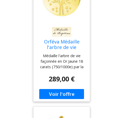
Orféva Médaille
l'arbre de vie
Médaille l'arbre de vie
façonnée en Or Jaune 18
carats (750/1000e) par la
Maison Orféva. Cette
289,00 €
medaille de bapteme en
double finition
satinée/brillante mesure
18 mm de diamètre pour
un poids de 1.85
gramme(s). Gravure
personnalisée Offerte et
réa