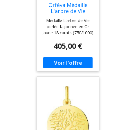
Orféva Médaille
L'arbre de Vie
perlée (Or jaune)
Médaille L'arbre de Vie
perlée façonnée en Or
Jaune 18 carats (750/1000)
par la Maison Orféva.
405,00 €
Cette medaille de
bapteme en finition
brillante mesure 16 mm de
diamètre pour un poids de
1,31 gramme(s).
Fabrication Française.
Gravure personnalisée