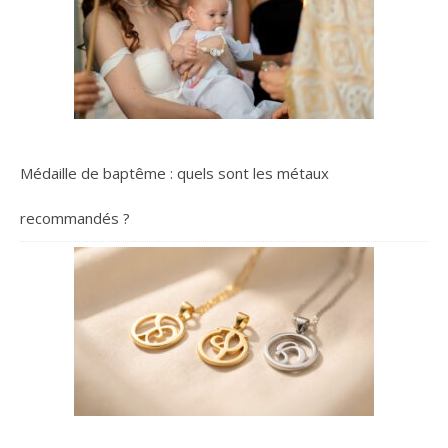
améliorant l'oxygénation
et la nutrition des tissus
pour un bien-être retrouvé.
Indications Activités au
froid, ambiance humide :
ski, jardinage, bricolage,
vélo, randonnée… Phase
de récupération Douleurs
Médaille de baptême : quels sont les métaux
aiguës de l'arthrose et en
prévention Entretien
Lavage à 30° avec vos
recommandés ?
autres lainages
Précautions Contient du
latex de caoutchouc
naturel Couleur: Anthracite;
Hauteur: 20 cm, 25 cm, 30
cm; Taille: M, L, XL, S, XXL