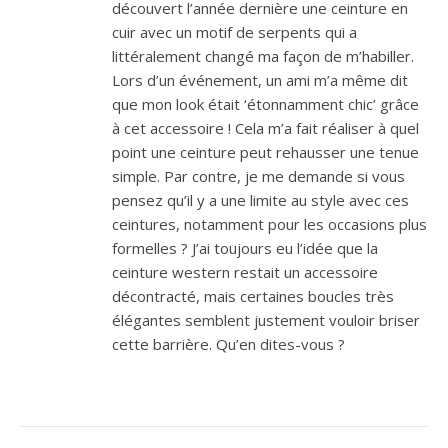
découvert l’année dernière une ceinture en
naturel Couleur: Anthracite;
naturelle) : douceur
optimal au quotidien. 2. La
cuir avec un motif de serpents qui a
Hauteur: 20 cm, 25 cm, 30
extrême, port direct sur la
hauteur : 20 cm, 25 cm ou
littéralement changé ma façon de m’habiller.
cm; Taille: M, L, XL, S, XXL
peau, évacuation de
30 cm ? 20 cm : couverture
Lors d’un événement, un ami m’a même dit
l'humidité, fibre respirante
ciblée de la zone lombaire
Mode d'action La
basse 25 cm : couverture
que mon look était ‘étonnamment chic’ grâce
thermothérapie est un
intermédiaire (lombaires
à cet accessoire ! Cela m’a fait réaliser à quel
moyen physique naturel
et début du dos) 30 cm :
point une ceinture peut rehausser une tenue
qui consiste à apporter de
couverture maximale
simple. Par contre, je me demande si vous
la chaleur sur des zones
(lombaires, dos bas et
pensez qu’il y a une limite au style avec ces
sensibles, dans un but de
flancs) — idéale si vous
ceintures, notamment pour les occasions plus
décontraction musculaire
recherchez une chaleur
formelles ? J’ai toujours eu l’idée que la
et de diminution de la
très enveloppante
douleur. La chaleur crée
Choisissez une hauteur
ceinture western restait un accessoire
une vasodilatation locale
plus grande si votre
décontracté, mais certaines boucles très
améliorant l'oxygénation
douleur s'étend sur une
élégantes semblent justement vouloir briser
et la nutrition des tissus
zone plus haute ou plus
cette barrière. Qu’en dites-vous ?
pour un bien-être retrouvé.
large. 3. La couleur Cette
Indications Activités au
référence est disponible
froid, ambiance humide :
en anthracite uniquement.
ski, jardinage, bricolage,
Besoin d'aide pour choisir
vélo, randonnée… Phase
? Contactez nos