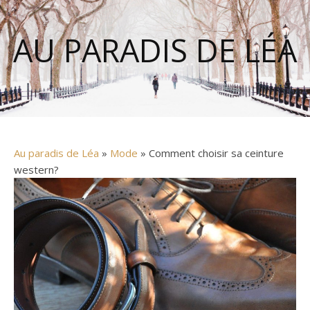
AU PARADIS DE LÉA
Au paradis de Léa
»
Mode
» Comment choisir sa ceinture
western?