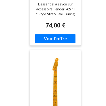
Machines Chrome
L'essentiel à savoir sur
(6)
l'accessoire Fender 70S " F
" Style Strat/Tele Tuning
Machines Chrome (6) *
74,00 €
Lot de 6 mécaniques au
look vintage 70s avec
marquage " F " pour une
esthétique Fender
authentique * Finition
chrome pour un rendu
classique, idéal sur Strat et
Tele de style vintage *
Pièce de rechange Fender
pensée pour retrouver une
sensation et une tenue
d'accordage fiables *
Compatible guitare
électrique : solution simple
pour une remise en état
ou une restaurationLe bon
choix pour une