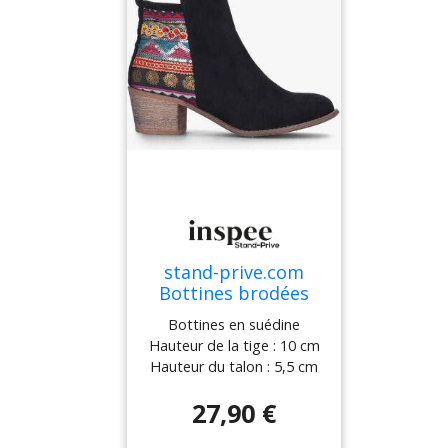
stand-prive.com
Bottines brodées
style bohème - noir
Bottines en suédine
noir 36 female
Hauteur de la tige : 10 cm
Hauteur du talon : 5,5 cm
Talon bloc effet bois
27,90 €
Fermeture zip intérieur
cheville Côté de contrefort