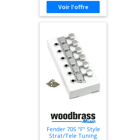
brodé style bohème Bouts
ronds Composition &
entretien Composition :
Cuir synthétique Entretien :
Nettoyer avec un chiffon
Couleur : Noir Sexe :
Femme
Fender 70S "F" Style
Strat/Tele Tuning