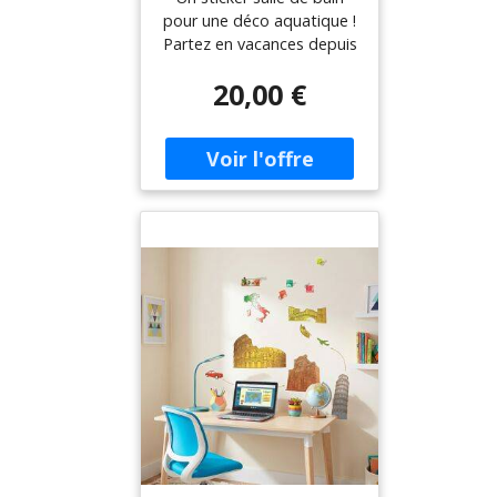
pour une déco aquatique !
Partez en vacances depuis
chez vous et depuis votre
20,00 €
salle de bain grâce à ce
sticker représentant la mer
ou l'océan ! Emmenez à la
mer quiconque vient dans
vos toilettes ! Où coller cet
autocollant décoratif ? Cet
autocollant décoratif n'est
pas à