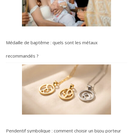
à la météo, à votre
logement et à chaque
pièce Les Têtes
Thermostatiques
Intelligentes Netatmo
s'adaptent à la météo et
aux conditions thermiques
Médaille de baptême : quels sont les métaux
de votre logement en
temps réel grâce à la
recommandés ?
fonction Auto-Adapt. Elles
modulent le
fonctionnement des
radiateurs pour garantir la
température voulue, au
bon moment. Vous avez
programmé un salon à
20°C ? Ce sera fait.
Installées dans une même
pièce, les Têtes
Thermostatiques savent
même se synchroniser
Pendentif symbolique : comment choisir un bijou porteur