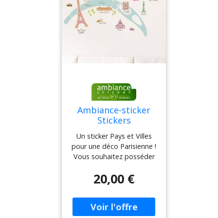
Ambiance-sticker
Stickers
monuments de
Un sticker Pays et Villes
Paris
pour une déco Parisienne !
Vous souhaitez posséder
un souvenir de vos
20,00 €
vacances à Paris ou vous
avez envie de partir en
vacances depuis chez vous
? Ce sticker Pays et Villes
est ce qu'il vous faut !