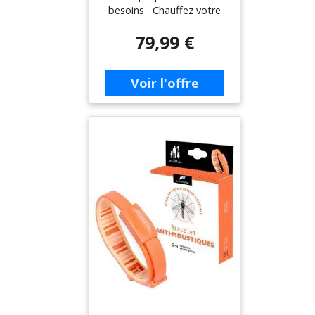
besoins Chauffez votre
logement où il faut,
79,99 €
comme il faut et lorsque
nécessaire. Grâce aux
Têtes Thermostatiques
Intelligentes Additionnelles
et au planning de
chauffage pièce par pièce,
contrôlez la température
avec encore plus de
précision. Vous partez
travailler à 9 heures et
rentrez à 18 heures ? Le
chauffage monte à 22°c
dans la salle de bain pour
votre réveil. Il baisse à
votre départ puis remonte
à 20°c dans le salon et
19°c dans votre chambre
avant votre retour. Une
fenêtre ouverte ?