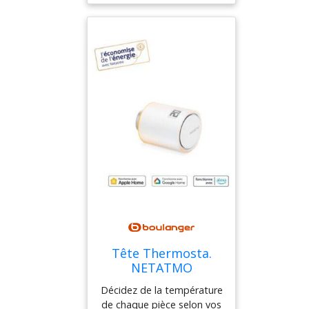
Décorez votre intérieur
avec cet accessoire déco
et partez en voyage
depuis
Tête Thermosta.
NETATMO
connectée additi
Décidez de la température
de chaque pièce selon vos