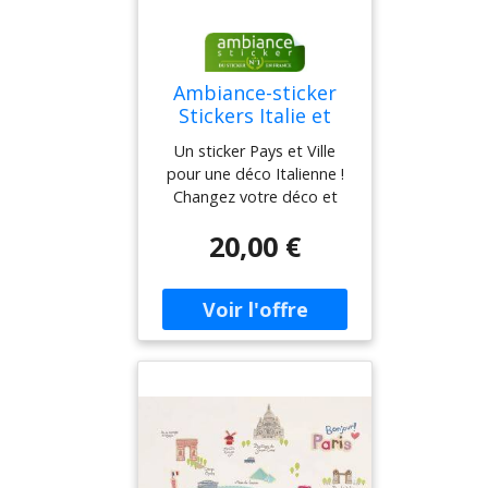
Ambiance-sticker
Stickers Italie et
Colisée de Rome
Un sticker Pays et Ville
pour une déco Italienne !
Changez votre déco et
partez en vacances depuis
20,00 €
chez vous grâce à ce
sticker Pays et Villes !
Jouez les touristes et allez
à la découverte de l'Italie,
de Rome et de son Colisée
! Faites voyager tout vos
proches en un clin dil. Où
coller cet autoco