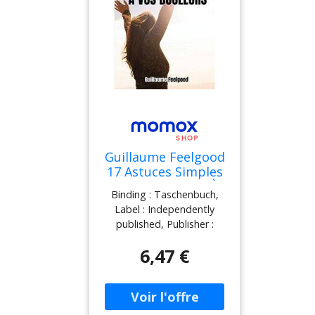
Guillaume Feelgood
17 Astuces Simples
Pour Dire Adieu À
Binding : Taschenbuch,
Vos Douleurs:
Label : Independently
Solutions Naturelles
published, Publisher :
Pour Traiter Les
Independently published,
Douleurs
6,47 €
medium : Taschenbuch,
Chroniques
numberOfPages : 120,
publicationDate : 2020-10-
31, authors : Guillaume
Feelgood