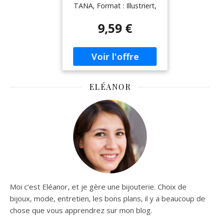
L'Astronomie,
TANA, Format : Illustriert,
Astuces Pour
medium : Taschenbuch,
Préparer Vos
9,59 €
numberOfPages : 160,
Séances
publicationDate : 2024-03-
D'Observation,
07, releaseDate : 2024-03-
Mieux Comprendre
02, authors : Boris Laurent
Notre Univers
ELÉANOR
Moi c’est Eléanor, et je gère une bijouterie. Choix de
bijoux, mode, entretien, les bons plans, il y a beaucoup de
chose que vous apprendrez sur mon blog.