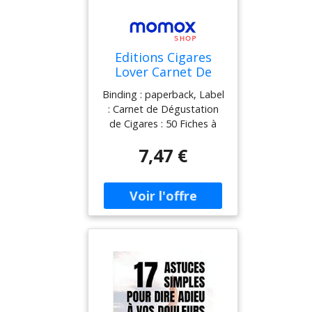
Editions Cigares
Lover Carnet De
Dégustation De
Binding : paperback, Label
Cigares: 50 Fiches À
: Carnet de Dégustation
Compléter -
de Cigares : 50 Fiches à
Indispensable Pour
Compléter - Indispensable
Conserver Toutes
7,47 €
Pour Conserver toutes vos
Vos Dégustations
dégustations, medium :
paperback,
numberOfPages : 105,
publicationDate : 2020-08-
25, authors : Editions
Cigares Lover, languages :
french