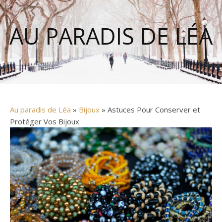
AU PARADIS DE LÉA
Au paradis de Léa
»
Bijoux
» Astuces Pour Conserver et
Protéger Vos Bijoux