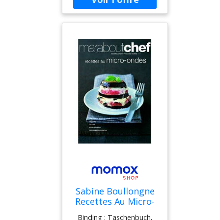
ISBN : 273289169X
Sabine Boullongne
Recettes Au Micro-
Ondes : Les Astuces
Binding : Taschenbuch,