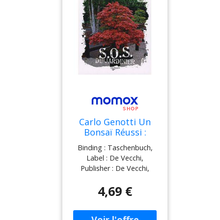
gants
Carlo Genotti Un
Bonsaï Réussi :
Astuces Et Secrets
Binding : Taschenbuch,
Pour Obtenir Et
Label : De Vecchi,
Conserver Des
Publisher : De Vecchi,
Bonsaïs Chez Soi
PackageQuantity : 1,
4,69 €
medium : Taschenbuch,
publicationDate : 2008-02-
18, authors : Carlo Genotti,
translators : Nelly Turrini,