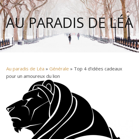
AU PARADIS DE LÉA
Au paradis de Léa
»
Générale
» Top 4 d’idées cadeaux
pour un amoureux du lion