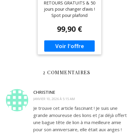
des pixels LED juste
RETOURS GRATUITS & 50
GU10 Top TK
devant le luminaire. Sa
jours pour changer d’avis !
Lighting, dimmable,
construction en acier est
Spot pour plafond
noir, Salon / Salle à
conçue pour résister aux
orientable Top avec
manger, Métal,
99,90 €
rigueurs des tournées
quatre têtes cylindriques
Moderne, Projecteur
fréquentes.Données
Le spot pour plafond
halogène
techniques: Longueur
GU10 Top en acier avec
(mm): 505 mm, Largueur
finition noire se compose
(mm): 225 mm, Hauteur
d'une longue rosace et de
(mm): 145 mm, Poids:
quatre têtes cylindriques
1.029 kg, Matériau: Metal,
placées en ligne. Ces
Couleur: Black
dernières sont orientables,
2 COMMENTAIRES
ce qui permet d'orienter la
lumière vers la zone
souhaitée.
CHRISTINE
JANVIER 10, 2026 À 5:15 AM
Je trouve cet article fascinant ! Je suis une
grande amoureuse des lions et j’ai déjà offert
une bague tête de lion à ma meilleure amie
pour son anniversaire, elle était aux anges !