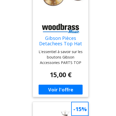
Gibson Pièces
Detachees Top Hat
Knobs Gold 4 Pack
L'essentiel à savoir sur les
boutons Gibson
Accessories PARTS TOP
HAT KNOBS GOLD 4
15,00 €
PACK * Pièces d'origine
Gibson : boutons de
potentiomètre certifiés,
idéals pour une
restauration ou un
remplacement fidèle. *
Look vintage " Top Hat " :
-15%
une esthétique